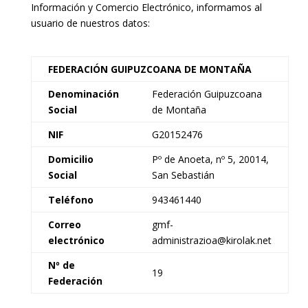
Información y Comercio Electrónico, informamos al
usuario de nuestros datos:
FEDERACIÓN GUIPUZCOANA DE MONTAÑA
Denominación
Federación Guipuzcoana
Social
de Montaña
NIF
G20152476
Domicilio
Pº de Anoeta, nº 5, 20014,
Social
San Sebastián
Teléfono
943461440
Correo
gmf-
electrónico
administrazioa@kirolak.net
Nº de
19
Federación