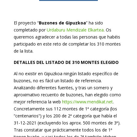
El proyecto “
Buzones de Gipuzkoa
” ha sido
completado por
Urdaburu Mendizale Elkartea
. Os
queremos agradecer a todas las personas que habéis
participado en este reto de completar los 310 montes
de la lista.
DETALLES DEL LISTADO DE 310 MONTES ELEGIDO
Al no existir en Gipuzkoa ningún listado específico de
buzones, no es fácil un listado de referencia.
Analizando diferentes fuentes, y tras un somero y
aproximativo recuento de buzones, han elegido como
mejor referencia la web
https://www.mendikat.net
.
Concretamente sus 112 montes de 1ª categoría (los
“centenarios“) y los 200 de 2ª categoría que había el
31-12-2021 (excluyendo los aprox. 500 montes de 3ª).
Tras constatar que prácticamente todos los de 1ª
tienen buzón, y casi todos los de 2ª también (deben