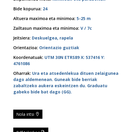
Bide kopurua
:
24
Altuera maximoa eta minimoa
:
5-25 m
Zailtasun maximoa eta minimoa
:
V / 7c
Jeitsiera
:
Deskuelgea, rapela
Orientazioa
:
Orientazio guztiak
Koordenatuak
:
UTM 30N ETRS89 X: 537416 Y:
4761086
Oharrak
:
Ura eta atsedenlekua dituen zelaigunea
dago aldemenean. Guneak bide berriak
zabaltzeko aukera eskeintzen du. Graduatu
gabeko bide bat dago (GG).
Nola iritsi