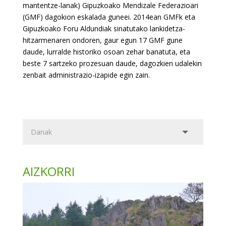
mantentze-lanak) Gipuzkoako Mendizale Federazioari
(GMF) dagokion eskalada guneei. 2014ean GMFk eta
Gipuzkoako Foru Aldundiak sinatutako lankidetza-
hitzarmenaren ondoren, gaur egun 17 GMF gune
daude, lurralde historiko osoan zehar banatuta, eta
beste 7 sartzeko prozesuan daude, dagozkien udalekin
zenbait administrazio-izapide egin zain.
AIZKORRI