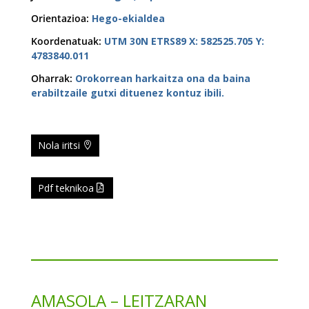
Orientazioa
:
Hego-ekialdea
Koordenatuak
:
UTM 30N ETRS89 X: 582525.705 Y:
4783840.011
Oharrak
:
Orokorrean harkaitza ona da baina
erabiltzaile gutxi dituenez kontuz ibili.
Nola iritsi
Pdf teknikoa
AMASOLA – LEITZARAN