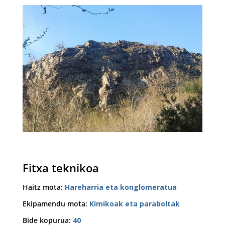
Fitxa teknikoa
Haitz mota
:
Hareharria eta konglomeratua
Ekipamendu mota
:
Kimikoak eta paraboltak
Bide kopurua
:
40