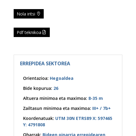
Nola iritsi
Pdf teknikoa
ERREPIDEA SEKTOREA
Orientazioa
:
Hegoaldea
Bide kopurua
:
26
Altuera minimoa eta maximoa
:
8-35 m
Zailtasun minimoa eta maximoa
:
III+ / 7b+
Koordenatuak
:
UTM 30N ETRS89 X: 597465
Y: 4791808
Oharrak
:
Bideen oinarria errepidearen