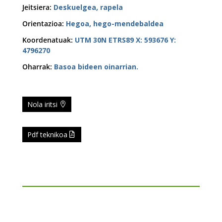
Jeitsiera
:
Deskuelgea, rapela
Orientazioa
:
Hegoa, hego-mendebaldea
Koordenatuak
:
UTM 30N ETRS89 X: 593676 Y:
4796270
Oharrak
:
Basoa bideen oinarrian.
Nola iritsi
Pdf teknikoa