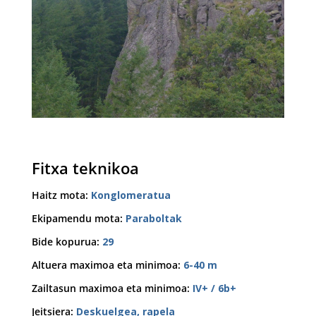
Fitxa teknikoa
Haitz mota
:
Konglomeratua
Ekipamendu mota
:
Paraboltak
Bide kopurua
:
29
Altuera maximoa eta minimoa
:
6-40 m
Zailtasun maximoa eta minimoa
:
IV+ / 6b+
Jeitsiera
:
Deskuelgea, rapela