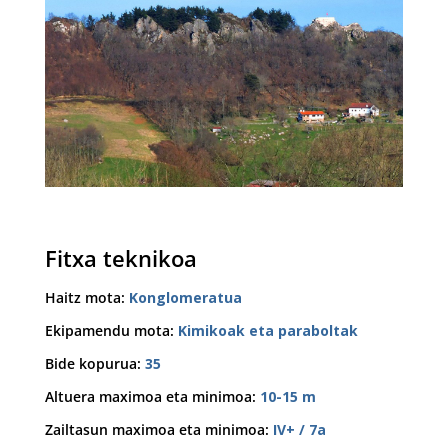
Fitxa teknikoa
Haitz mota
:
Konglomeratua
Ekipamendu mota
:
Kimikoak eta paraboltak
Bide kopurua
:
35
Altuera maximoa eta minimoa
:
10-15 m
Zailtasun maximoa eta minimoa
:
IV+ / 7a