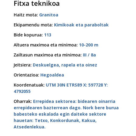
Fitxa teknikoa
Haitz mota
:
Granitoa
Ekipamendu mota
:
Kimikoak eta paraboltak
Bide kopurua
:
113
Altuera maximoa eta minimoa
:
10-200 m
Zailtasun maximoa eta minimoa
:
III / 8a
Jeitsiera
:
Deskuelgea, rapela eta oinez
Orientazioa
:
Hegoaldea
Koordenatuak
:
UTM 30N ETRS89 X: 597728 Y:
4792055
Oharrak
:
Errepidea sektorea: bidearen oinarria
errepidearen bazterrean dago. Nork bere burua
babesteko eskalada egin daiteke sektore
hauetan: Tetxo, Konkordunak, Kakua,
Atsedenlekua.