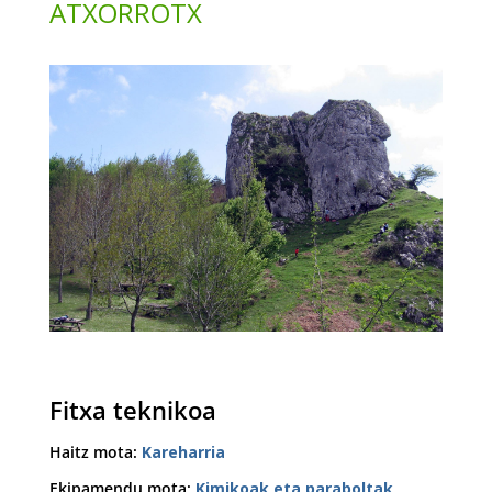
ATXORROTX
Fitxa teknikoa
Haitz mota
:
Kareharria
Ekipamendu mota
:
Kimikoak eta paraboltak