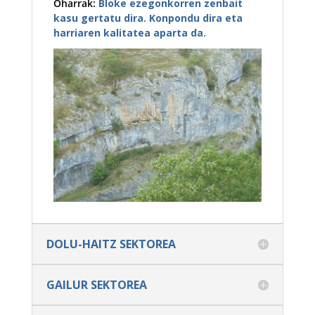
Oharrak
:
Bloke ezegonkorren zenbait
kasu gertatu dira. Konpondu dira eta
harriaren kalitatea aparta da.
DOLU-HAITZ SEKTOREA
GAILUR SEKTOREA