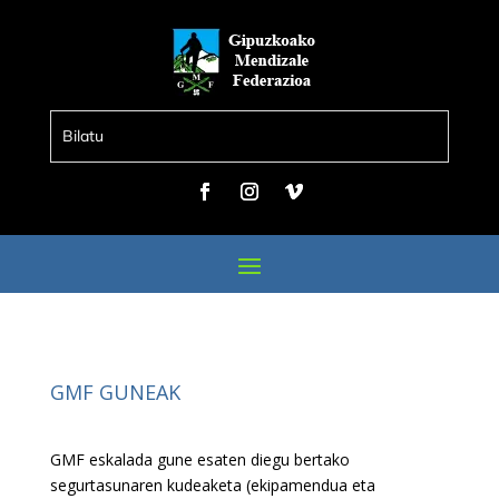
GMF GUNEAK
GMF eskalada gune esaten diegu bertako
segurtasunaren kudeaketa (ekipamendua eta