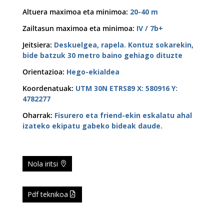
Altuera maximoa eta minimoa
:
20-40 m
Zailtasun maximoa eta minimoa
:
IV / 7b+
Jeitsiera
:
Deskuelgea, rapela. Kontuz sokarekin,
bide batzuk 30 metro baino gehiago dituzte
Orientazioa
:
Hego-ekialdea
Koordenatuak
:
UTM 30N ETRS89 X: 580916 Y:
4782277
Oharrak
:
Fisurero eta friend-ekin eskalatu ahal
izateko ekipatu gabeko bideak daude.
Nola iritsi
Pdf teknikoa