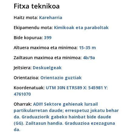
Fitxa teknikoa
Haitz mota
:
Kareharria
Ekipamendu mota
:
Kimikoak eta paraboltak
Bide kopurua
:
399
Altuera maximoa eta minimoa
:
15-35 m
Zailtasun maximoa eta minimoa
:
4b/9a
Jeitsiera
:
Deskuelgeak
Orientazioa
:
Orientazio guztiak
Koordenatuak
:
UTM 30N ETRS89 X: 545981 Y:
4761070
Oharrak
:
ADI!! Sektore gehienak lursail
partikularretan daude; errespetuz jokatu behar
da. Graduaziorik gabeko hainbat bide daude
(GG). Zailtasun handia. Graduazioa ezezaguna
da.