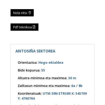
Nola iritsi
Pdf teknikoa
ANTOSIÑA SEKTOREA
Orientazioa
:
Hego-ekialdea
Bide kopurua
:
55
Altuera minimoa eta maximoa
:
30 m
Zailtasun minimoa eta maximoa
:
6a / 8b
Koordenatuak
:
UTM 30N ETRS89 X: 545709
Y: 4760764