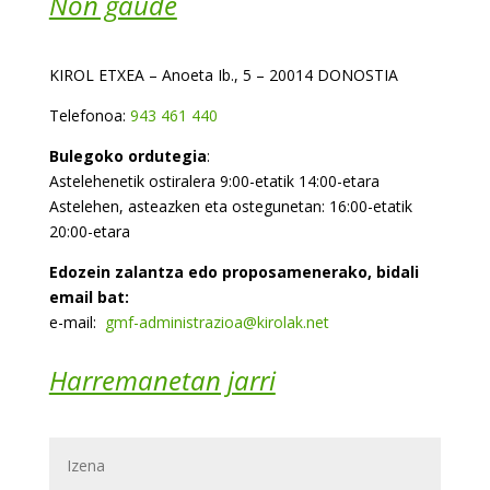
Non gaude
KIROL ETXEA – Anoeta Ib., 5 – 20014 DONOSTIA
Telefonoa:
943 461 440
Bulegoko ordutegia
:
Astelehenetik ostiralera 9:00-etatik 14:00-etara
Astelehen, asteazken eta ostegunetan: 16:00-etatik
20:00-etara
Edozein zalantza edo proposamenerako, bidali
email bat:
e-mail:
gmf-administrazioa@kirolak.net
Harremanetan jarri