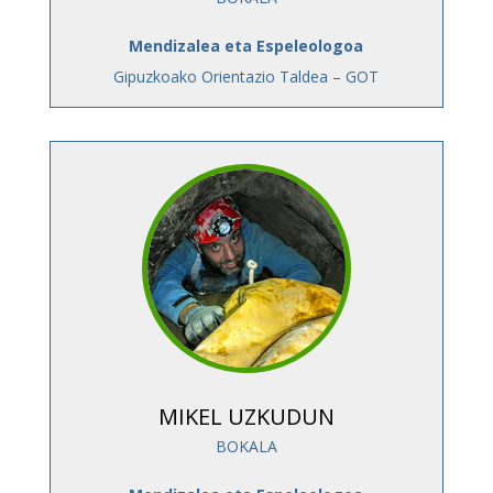
Mendizalea eta Espeleologoa
Gipuzkoako Orientazio Taldea – GOT
MIKEL UZKUDUN
BOKALA