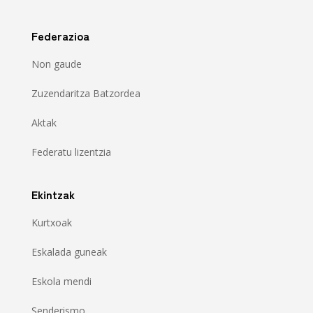
Federazioa
Non gaude
Zuzendaritza Batzordea
Aktak
Federatu lizentzia
Ekintzak
Kurtxoak
Eskalada guneak
Eskola mendi
Senderismo