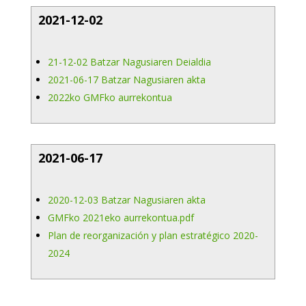
2021-12-02
21-12-02 Batzar Nagusiaren Deialdia
2021-06-17 Batzar Nagusiaren akta
2022ko GMFko aurrekontua
2021-06-17
2020-12-03 Batzar Nagusiaren akta
GMFko 2021eko aurrekontua.pdf
Plan de reorganización y plan estratégico 2020-
2024