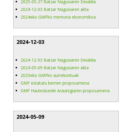
2025-05-27 Batzar Nagusiaren Deialdia
2024-12-03 Batzar Nagusiaren akta
2024eko GMFko memoria ekonomikoa
2024-12-03
2024-12-03 Batzar Nagusiaren Deialdia
2024-05-09 Batzar Nagusiaren akta
2025eko GMFko aurrekontuak
GMF estatutu berrien proposamena
GMF Hauteskunde Arautegiaren proposamena
2024-05-09