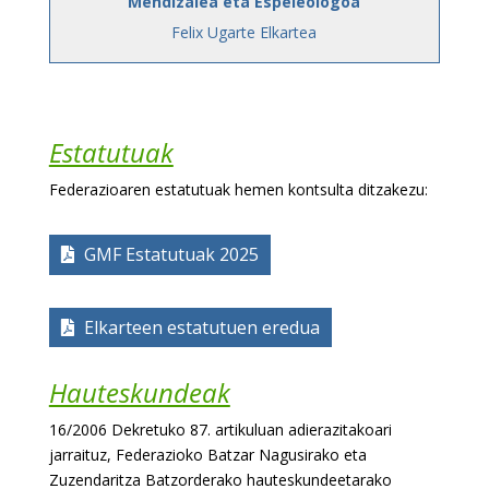
Mendizalea eta Espeleologoa
Felix Ugarte Elkartea
Estatutuak
Federazioaren estatutuak hemen kontsulta ditzakezu:
GMF Estatutuak 2025
Elkarteen estatutuen eredua
Hauteskundeak
16/2006 Dekretuko 87. artikuluan adierazitakoari
jarraituz, Federazioko Batzar Nagusirako eta
Zuzendaritza Batzorderako hauteskundeetarako