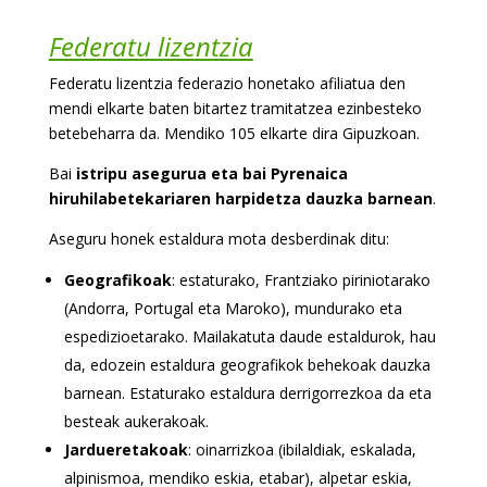
Federatu lizentzia
Federatu lizentzia federazio honetako afiliatua den
mendi elkarte baten bitartez tramitatzea ezinbesteko
betebeharra da. Mendiko 105 elkarte dira Gipuzkoan.
Bai
istripu asegurua eta bai Pyrenaica
hiruhilabetekariaren harpidetza dauzka barnean
.
Aseguru honek estaldura mota desberdinak ditu:
Geografikoak
: estaturako, Frantziako piriniotarako
(
Andorra, Portugal eta Maroko)
, mundurako eta
espedizioetarako. Mailakatuta daude estaldurok, hau
da, edozein estaldura geografikok behekoak dauzka
barnean. Estaturako estaldura derrigorrezkoa da eta
besteak aukerakoak.
Jardueretakoak
: oinarrizkoa (ibilaldiak, eskalada,
alpinismoa, mendiko eskia, etabar), alpetar eskia,