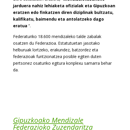
jarduera nahiz lehiaketa ofizialak eta Gipuzkoan
eratzen edo finkatzen diren diziplinak bultzatu,
kalifikatu, baimendu eta antolatzeko dago
eratua
“.
Federaturiko 18.600 mendizaleko talde zabalak
osatzen du Federazioa. Estatutuetan jasotako
helburuak lortzeko, erakundez, batzordez eta
federazioak funtzionatzea posible egiten duten
pertsonez osaturiko egitura konplexu samarra behar
da.
Gipuzkoako Mendizale
Federazioko Zuzendaritza