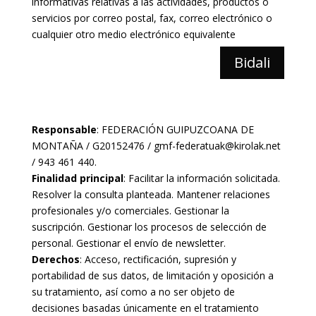
informativas relativas a las actividades, productos o
servicios por correo postal, fax, correo electrónico o
cualquier otro medio electrónico equivalente
Bidali
Responsable
: FEDERACIÓN GUIPUZCOANA DE
MONTAÑA / G20152476 / gmf-federatuak@kirolak.net
/ 943 461 440.
Finalidad principal
: Facilitar la información solicitada.
Resolver la consulta planteada. Mantener relaciones
profesionales y/o comerciales. Gestionar la
suscripción. Gestionar los procesos de selección de
personal. Gestionar el envío de newsletter.
Derechos
: Acceso, rectificación, supresión y
portabilidad de sus datos, de limitación y oposición a
su tratamiento, así como a no ser objeto de
decisiones basadas únicamente en el tratamiento