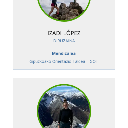
IZADI LÓPEZ
DIRUZAINA
Mendizalea
Gipuzkoako Orientazio Taldea – GOT