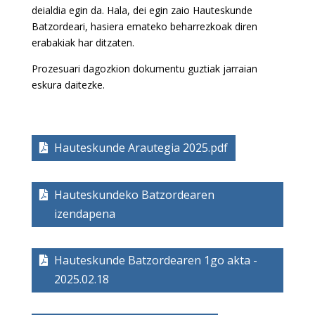
deialdia egin da. Hala, dei egin zaio Hauteskunde
Batzordeari, hasiera emateko beharrezkoak diren
erabakiak har ditzaten.
Prozesuari dagozkion dokumentu guztiak jarraian
eskura daitezke.
Hauteskunde Arautegia 2025.pdf
Hauteskundeko Batzordearen
izendapena
Hauteskunde Batzordearen 1go akta -
2025.02.18