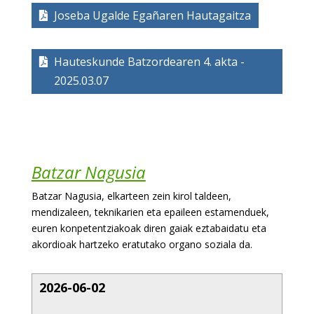
Joseba Ugalde Egañaren Hautagaitza
Hauteskunde Batzordearen 4. akta -
2025.03.07
Batzar Nagusia
Batzar Nagusia, elkarteen zein kirol taldeen,
mendizaleen, teknikarien eta epaileen estamenduek,
euren konpetentziakoak diren gaiak eztabaidatu eta
akordioak hartzeko eratutako organo soziala da.
2026-06-02