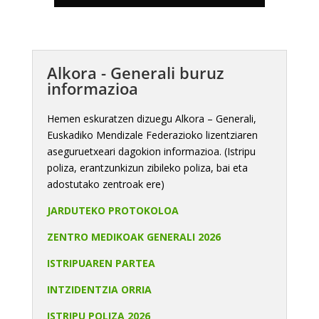
Alkora - Generali buruz
informazioa
Hemen eskuratzen dizuegu Alkora – Generali,
Euskadiko Mendizale Federazioko lizentziaren
aseguruetxeari dagokion informazioa. (Istripu
poliza, erantzunkizun zibileko poliza, bai eta
adostutako zentroak ere)
JARDUTEKO PROTOKOLOA
ZENTRO MEDIKOAK GENERALI 2026
ISTRIPUAREN PARTEA
INTZIDENTZIA ORRIA
ISTRIPU POLIZA 2026