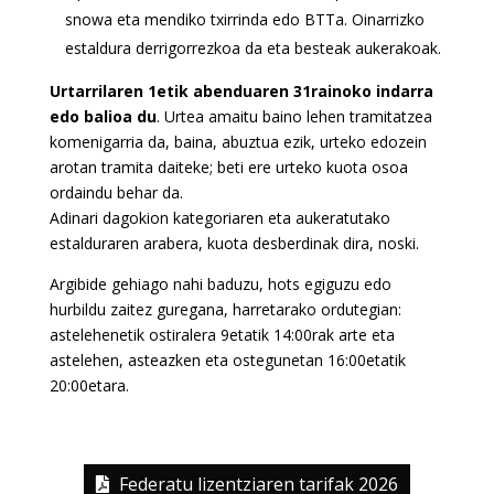
snowa eta mendiko txirrinda edo BTTa. Oinarrizko
estaldura derrigorrezkoa da eta besteak aukerakoak.
Urtarrilaren 1etik abenduaren 31rainoko indarra
edo balioa du
. Urtea amaitu baino lehen tramitatzea
komenigarria da, baina, abuztua ezik, urteko edozein
arotan tramita daiteke; beti ere urteko kuota osoa
ordaindu behar da.
Adinari dagokion kategoriaren eta aukeratutako
estalduraren arabera, kuota desberdinak dira, noski.
Argibide gehiago nahi baduzu, hots egiguzu edo
hurbildu zaitez guregana, harretarako ordutegian:
astelehenetik ostiralera 9etatik 14:00rak arte eta
astelehen, asteazken eta ostegunetan 16:00etatik
20:00etara.
Federatu lizentziaren tarifak 2026