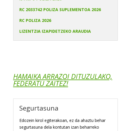
RC 2033742 POLIZA SUPLEMENTOA 2026
RC POLIZA 2026
LIZENTZIA IZAPIDETZEKO ARAUDIA
HAMAIKA ARRAZOI DITUZULAKO,
FEDERATU ZAITEZ!
Segurtasuna
Edozein kirol egiterakoan, ez da ahaztu behar
segurtasuna dela kontutan izan beharreko