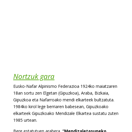
Nortzuk gara
Eusko-Nafar Alpinismo Federazioa 1924ko maiatzaren
18an sortu zen Elgetan (Gipuzkoa), Araba, Bizkaia,
Gipuzkoa eta Nafarroako mendi elkarteek bultzatuta.
1984ko kirol lege berriaren babesean, Gipuzkoako
elkarteek Gipuzkoako Mendizale Elkartea sustatu zuten
1985 urtean.
Bere estatutuen arabera,
“Mendizaletasuneko