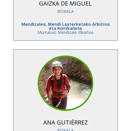
GAIZKA DE MIGUEL
BOKALA
Mendizalea, Mendi Lasterketako Arbitroa
eta Korrikalaria
Murrukixo Mendizale Elkartea
ANA GUTIÉRREZ
BOKALA