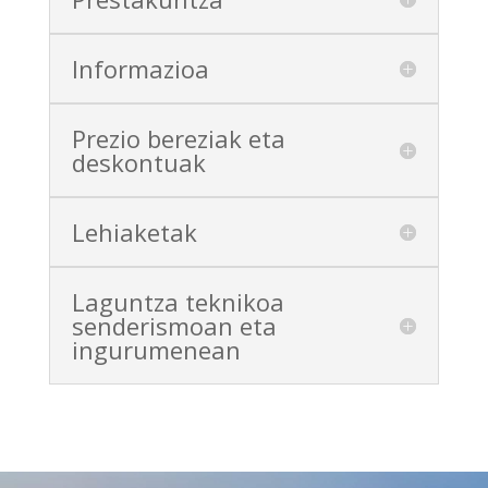
Informazioa
Prezio bereziak eta
deskontuak
Lehiaketak
Laguntza teknikoa
senderismoan eta
ingurumenean