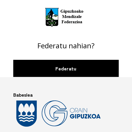
Federatu nahian?
Federatu
Babeslea