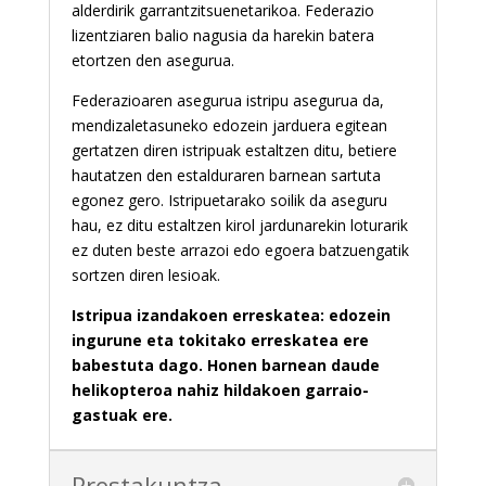
alderdirik garrantzitsuenetarikoa. Federazio
lizentziaren balio nagusia da harekin batera
etortzen den asegurua.
Federazioaren asegurua istripu asegurua da,
mendizaletasuneko edozein jarduera egitean
gertatzen diren istripuak estaltzen ditu, betiere
hautatzen den estalduraren barnean sartuta
egonez gero. Istripuetarako soilik da aseguru
hau, ez ditu estaltzen kirol jardunarekin loturarik
ez duten beste arrazoi edo egoera batzuengatik
sortzen diren lesioak.
Istripua izandakoen erreskatea: edozein
ingurune eta tokitako erreskatea ere
babestuta dago. Honen barnean daude
helikopteroa nahiz hildakoen garraio-
gastuak ere.
Prestakuntza