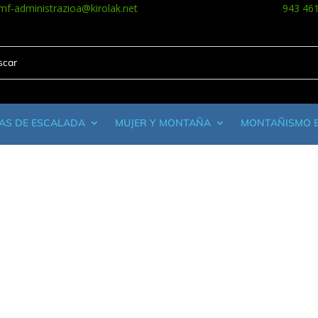
mf-administrazioa@kirolak.net
943 46
AS DE ESCALADA
MUJER Y MONTAÑA
MONTAÑISMO 