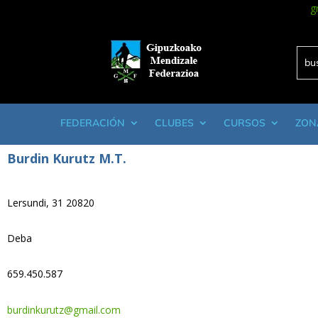
g
FEDERACIÓN
CLUBES
CURSOS
ZON
Burdin Kurutz M.T.
Lersundi, 31 20820
Deba
659.450.587
burdinkurutz@gmail.com