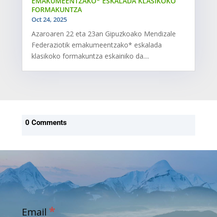
EMAKUMEENTZAKO* ESKALADA KLASIKOKO
FORMAKUNTZA
Oct 24, 2025
Azaroaren 22 eta 23an Gipuzkoako Mendizale
Federaziotik emakumeentzako* eskalada
klasikoko formakuntza eskainiko da....
0 Comments
*
Email