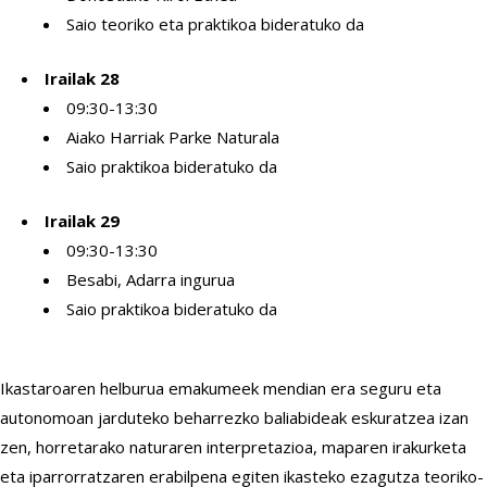
Saio teoriko eta praktikoa bideratuko da
Irailak 28
09:30-13:30
Aiako Harriak Parke Naturala
Saio praktikoa bideratuko da
Irailak 29
09:30-13:30
Besabi, Adarra ingurua
Saio praktikoa bideratuko da
Ikastaroaren helburua emakumeek mendian era seguru eta
autonomoan jarduteko beharrezko baliabideak eskuratzea izan
zen, horretarako naturaren interpretazioa, maparen irakurketa
eta iparrorratzaren erabilpena egiten ikasteko ezagutza teoriko-