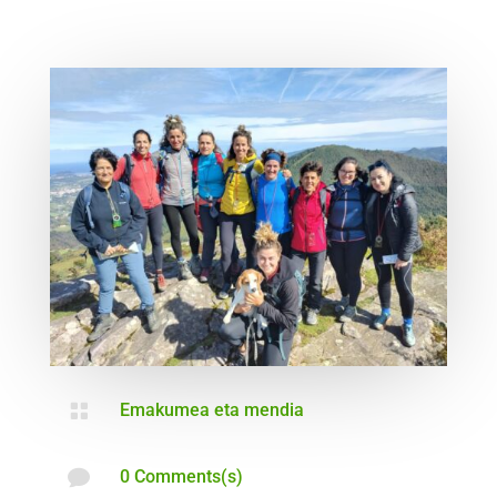

Emakumea eta mendia

0 Comments(s)