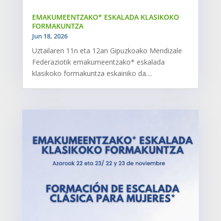
EMAKUMEENTZAKO* ESKALADA KLASIKOKO
FORMAKUNTZA
Jun 18, 2026
Uztailaren 11n eta 12an Gipuzkoako Mendizale
Federaziotik emakumeentzako* eskalada
klasikoko formakuntza eskainiko da....