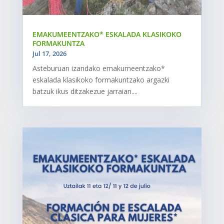
EMAKUMEENTZAKO* ESKALADA KLASIKOKO
FORMAKUNTZA
Jul 17, 2026
Asteburuan izandako emakumeentzako*
eskalada klasikoko formakuntzako argazki
batzuk ikus ditzakezue jarraian....