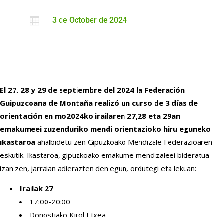

3 de October de 2024
El 27, 28 y 29 de septiembre del 2024 la Federación
Guipuzcoana de Montaña realizó un curso de 3 días de
orientación en mo
2024ko irailaren 27,28 eta 29an
emakumeei zuzenduriko mendi orientazioko hiru eguneko
ikastaroa
ahalbidetu zen Gipuzkoako Mendizale Federazioaren
eskutik. Ikastaroa, gipuzkoako emakume mendizaleei bideratua
izan zen, jarraian adierazten den egun, ordutegi eta lekuan:
Irailak 27
17:00-20:00
Donostiako Kirol Etxea