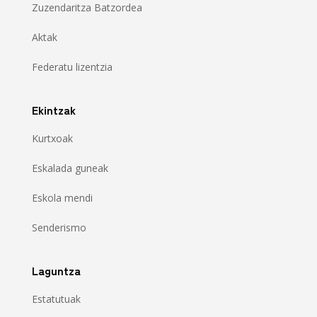
Zuzendaritza Batzordea
Aktak
Federatu lizentzia
Ekintzak
Kurtxoak
Eskalada guneak
Eskola mendi
Senderismo
Laguntza
Estatutuak