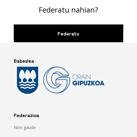
Federatu nahian?
Federatu
Babeslea
Federazioa
Non gaude