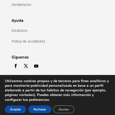
Senderismo
Ayuda
Estatutos
Póliza de accidentes
Síguenos
Utilizamos cookies propias y de terceros para fines analíticos y
para mostrarte publicidad personalizada en base a un perfil
elaborado a partir de tus hábitos de navegación (por ejemplo,
páginas visitadas). Puedes obtener más información y
.
configurar tus preferencias
Copyright © 2021 Gipuzkoako Mendizale Federazioa
KIROL ETXEA – Anoeta Ib. 5, 20014 DONOSTIA · Tel:
Aceptar
Rechazar
Ajustes
943.46.14.40 ·
gmf-administrazioa@kirolak.net