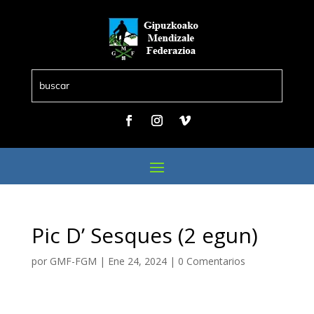
Pic D’ Sesques (2 egun)
por
GMF-FGM
|
Ene 24, 2024
|
0 Comentarios