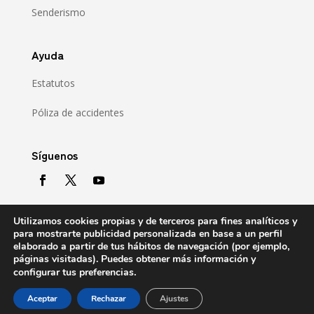
Senderismo
Ayuda
Estatutos
Póliza de accidentes
Síguenos
Utilizamos cookies propias y de terceros para fines analíticos y
para mostrarte publicidad personalizada en base a un perfil
elaborado a partir de tus hábitos de navegación (por ejemplo,
páginas visitadas). Puedes obtener más información y
.
configurar tus preferencias
Copyright © 2021 Gipuzkoako Mendizale Federazioa
KIROL ETXEA – Anoeta Ib. 5, 20014 DONOSTIA · Tel:
Aceptar
Rechazar
Ajustes
943.46.14.40 ·
gmf-administrazioa@kirolak.net