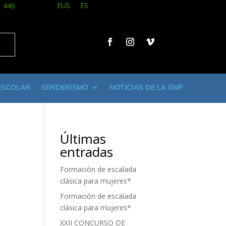
EUS
ES
1 440
ESCOLAR
SENDERISMO
NOTICIAS DE LA GMF
Últimas
entradas
Formación de escalada
clásica para mujeres*
Formación de escalada
clásica para mujeres*
XXII CONCURSO DE