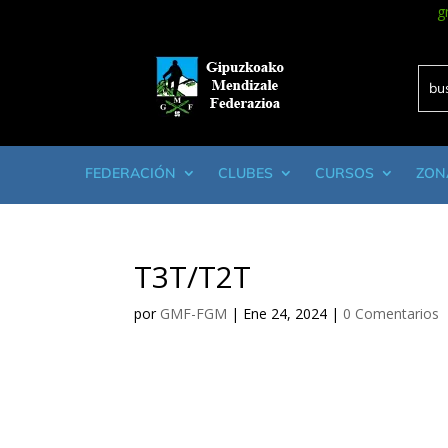
g
FEDERACIÓN
CLUBES
CURSOS
ZON
T3T/T2T
por
GMF-FGM
|
Ene 24, 2024
|
0 Comentarios