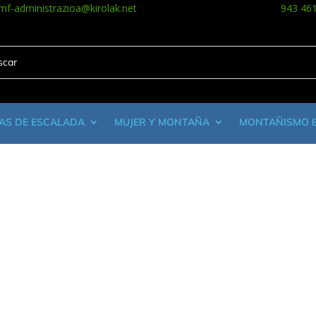
mf-administrazioa@kirolak.net
943 46
AS DE ESCALADA
MUJER Y MONTAÑA
MONTAÑISMO 