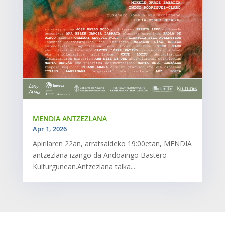
MENDIA ANTZEZLANA
Apr 1, 2026
Apirilaren 22an, arratsaldeko 19:00etan, MENDIA
antzezlana izango da Andoaingo Bastero
Kulturgunean.Antzezlana talka...