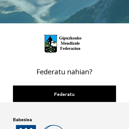
Federatu nahian?
Federatu
Babeslea