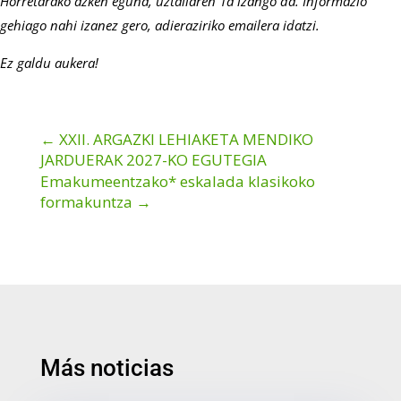
Horretarako azken eguna, uztailaren 1a izango da. Informazio
gehiago nahi izanez gero, adieraziriko emailera idatzi.
Ez galdu aukera!
←
XXII. ARGAZKI LEHIAKETA MENDIKO
JARDUERAK 2027-KO EGUTEGIA
Emakumeentzako* eskalada klasikoko
formakuntza
→
Más noticias