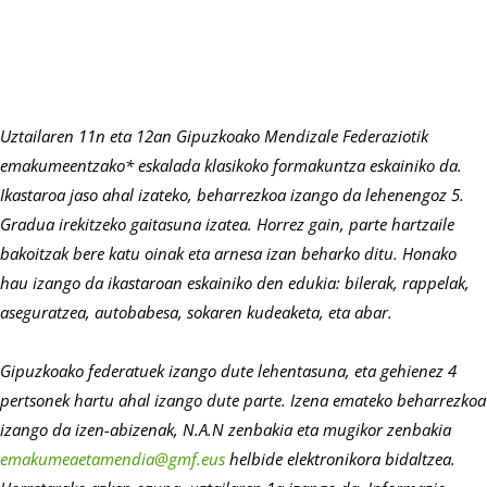
Uztailaren 11n eta 12an Gipuzkoako Mendizale Federaziotik
emakumeentzako* eskalada klasikoko formakuntza eskainiko da.
Ikastaroa jaso ahal izateko, beharrezkoa izango da lehenengoz 5.
Gradua irekitzeko gaitasuna izatea. Horrez gain, parte hartzaile
bakoitzak bere katu oinak eta arnesa izan beharko ditu. Honako
hau izango da ikastaroan eskainiko den edukia: bilerak, rappelak,
aseguratzea, autobabesa, sokaren kudeaketa, eta abar.
Gipuzkoako federatuek izango dute lehentasuna, eta gehienez 4
pertsonek hartu ahal izango dute parte. Izena emateko beharrezkoa
izango da izen-abizenak, N.A.N zenbakia eta mugikor zenbakia
emakumeaetamendia@gmf.eus
helbide elektronikora bidaltzea.