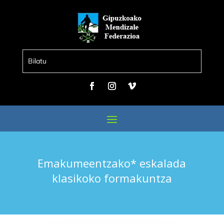
Emakumeentzako* eskalada
klasikoko formakuntza