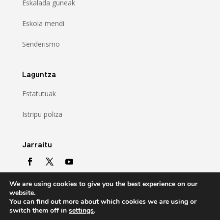
Eskalada guneak
Eskola mendi
Senderismo
Laguntza
Estatutuak
Istripu poliza
Jarraitu
We are using cookies to give you the best experience on our
website.
You can find out more about which cookies we are using or
switch them off in
settings
.
Copyright © 2021 Gipuzkoako Mendizale Federazioa