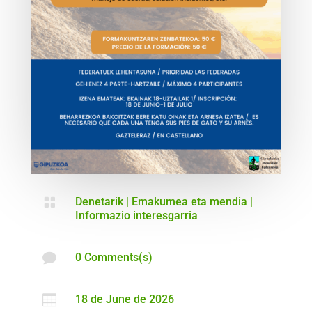

Denetarik
|
Emakumea eta mendia
|
Informazio interesgarria

0 Comments(s)

18 de June de 2026