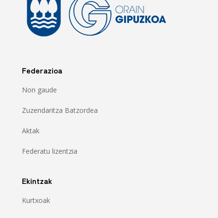
Federazioa
Non gaude
Zuzendaritza Batzordea
Aktak
Federatu lizentzia
Ekintzak
Kurtxoak