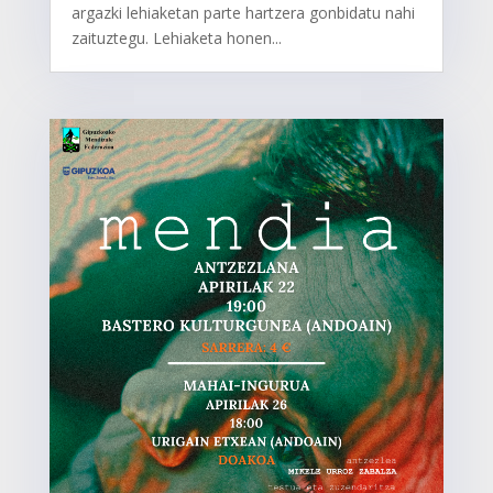
argazki lehiaketan parte hartzera gonbidatu nahi
zaituztegu. Lehiaketa honen...