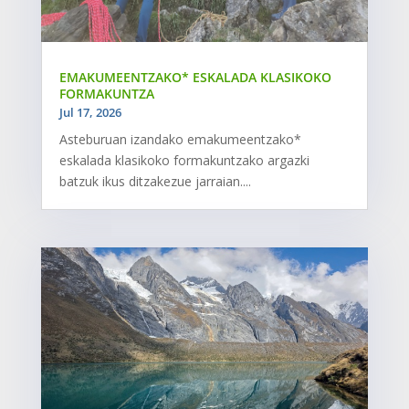
EMAKUMEENTZAKO* ESKALADA KLASIKOKO
FORMAKUNTZA
Jul 17, 2026
Asteburuan izandako emakumeentzako*
eskalada klasikoko formakuntzako argazki
batzuk ikus ditzakezue jarraian....