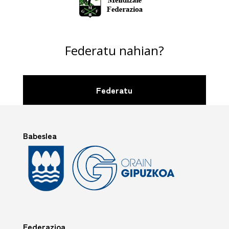
Federatu nahian?
Federatu
Babeslea
Federazioa