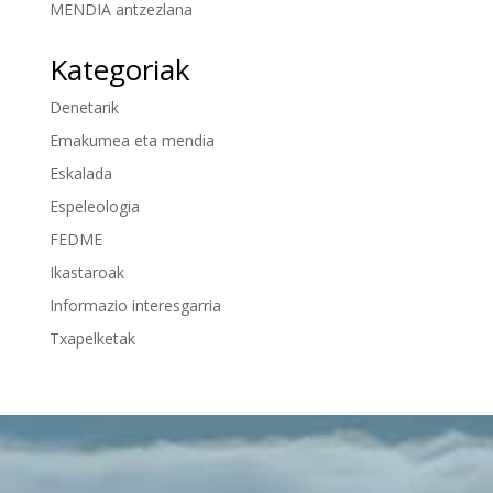
MENDIA antzezlana
Kategoriak
Denetarik
Emakumea eta mendia
Eskalada
Espeleologia
FEDME
Ikastaroak
Informazio interesgarria
Txapelketak