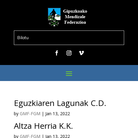
Eguzkiaren Lagunak C.D.
by
GMF-FGM
|
Jan 13, 2022
Altza Herria K.K.
by
GMF-FGM
|
Jan 13, 2022