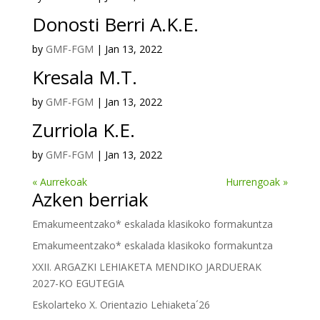
Donosti Berri A.K.E.
by
GMF-FGM
|
Jan 13, 2022
Kresala M.T.
by
GMF-FGM
|
Jan 13, 2022
Zurriola K.E.
by
GMF-FGM
|
Jan 13, 2022
« Aurrekoak
Hurrengoak »
Azken berriak
Emakumeentzako* eskalada klasikoko formakuntza
Emakumeentzako* eskalada klasikoko formakuntza
XXII. ARGAZKI LEHIAKETA MENDIKO JARDUERAK
2027-KO EGUTEGIA
Eskolarteko X. Orientazio Lehiaketa´26