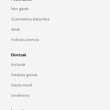
Non gaude
Zuzendaritza Batzordea
Aktak
Federatu lizentzia
Ekintzak
Kurtxoak
Eskalada guneak
Eskola mendi
Senderismo