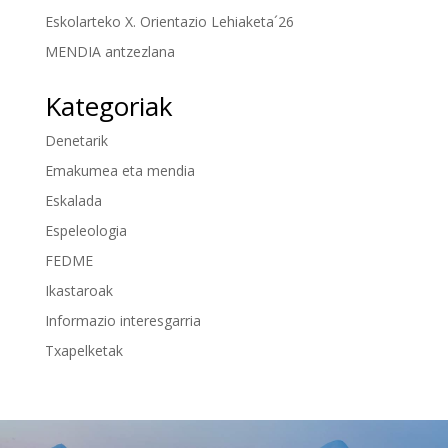
Eskolarteko X. Orientazio Lehiaketa´26
MENDIA antzezlana
Kategoriak
Denetarik
Emakumea eta mendia
Eskalada
Espeleologia
FEDME
Ikastaroak
Informazio interesgarria
Txapelketak