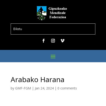
Arabako Harana
by
GMF-FGM
|
Jan 24, 2024
|
0 comments