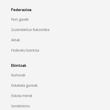
Federazioa
Non gaude
Zuzendaritza Batzordea
Aktak
Federatu lizentzia
Ekintzak
Kurtxoak
Eskalada guneak
Eskola mendi
Senderismo