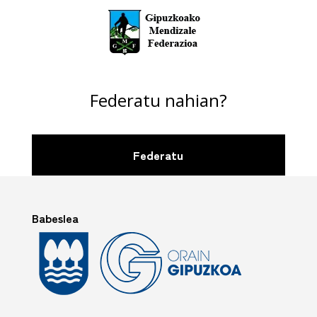
Federatu nahian?
Federatu
Babeslea