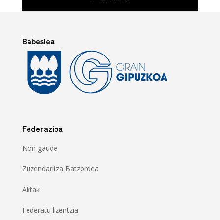
Babeslea
Federazioa
Non gaude
Zuzendaritza Batzordea
Aktak
Federatu lizentzia