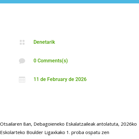

Denetarik

0 Comments(s)

11 de February de 2026
Otsailaren 8an, Debagoieneko Eskalatzaileak antolatuta, 2026ko
Eskolarteko Boulder Ligaxkako 1. proba ospatu zen