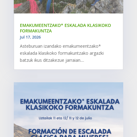
EMAKUMEENTZAKO* ESKALADA KLASIKOKO
FORMAKUNTZA
Jul 17, 2026
Asteburuan izandako emakumeentzako*
eskalada klasikoko formakuntzako argazki
batzuk ikus ditzakezue jarraian....