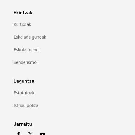
Ekintzak
Kurtxoak
Eskalada guneak
Eskola mendi
Senderismo
Laguntza
Estatutuak
Istripu poliza
Jarraitu