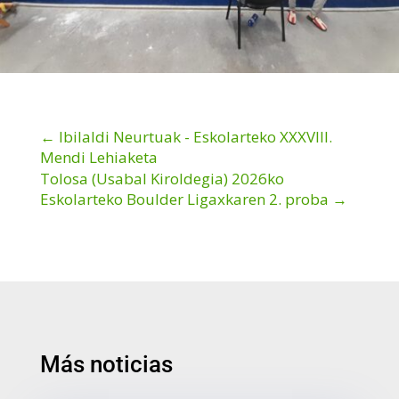
←
Ibilaldi Neurtuak - Eskolarteko XXXVIII.
Mendi Lehiaketa
Tolosa (Usabal Kiroldegia) 2026ko
Eskolarteko Boulder Ligaxkaren 2. proba
→
Más noticias