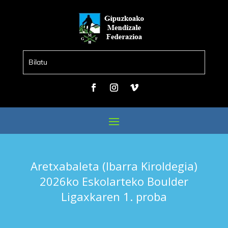
Aretxabaleta (Ibarra Kiroldegia)
2026ko Eskolarteko Boulder
Ligaxkaren 1. proba