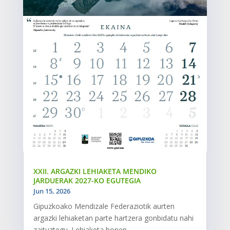
XXII. ARGAZKI LEHIAKETA MENDIKO
JARDUERAK 2027-KO EGUTEGIA
Jun 15, 2026
Gipuzkoako Mendizale Federaziotik aurten
argazki lehiaketan parte hartzera gonbidatu nahi
zaituztegu. Lehiaketa honen...