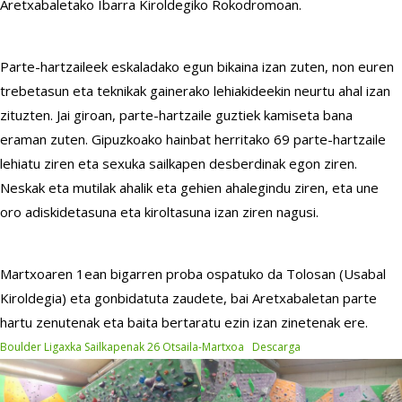
Aretxabaletako Ibarra Kiroldegiko Rokodromoan.
Parte-hartzaileek eskaladako egun bikaina izan zuten, non euren
trebetasun eta teknikak gainerako lehiakideekin neurtu ahal izan
zituzten. Jai giroan, parte-hartzaile guztiek kamiseta bana
eraman zuten. Gipuzkoako hainbat herritako 69 parte-hartzaile
lehiatu ziren eta sexuka sailkapen desberdinak egon ziren.
Neskak eta mutilak ahalik eta gehien ahalegindu ziren, eta une
oro adiskidetasuna eta kiroltasuna izan ziren nagusi.
Martxoaren 1ean bigarren proba ospatuko da Tolosan (Usabal
Kiroldegia) eta gonbidatuta zaudete, bai Aretxabaletan parte
hartu zenutenak eta baita bertaratu ezin izan zinetenak ere.
Boulder Ligaxka Sailkapenak 26 Otsaila-Martxoa
Descarga