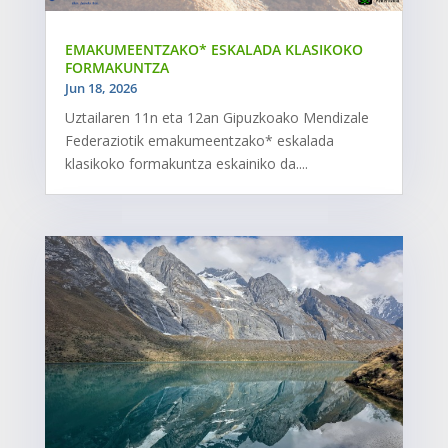
EMAKUMEENTZAKO* ESKALADA KLASIKOKO
FORMAKUNTZA
Jun 18, 2026
Uztailaren 11n eta 12an Gipuzkoako Mendizale
Federaziotik emakumeentzako* eskalada
klasikoko formakuntza eskainiko da....