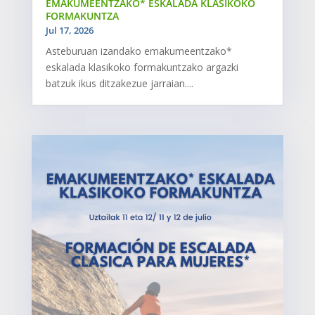
EMAKUMEENTZAKO* ESKALADA KLASIKOKO
FORMAKUNTZA
Jul 17, 2026
Asteburuan izandako emakumeentzako*
eskalada klasikoko formakuntzako argazki
batzuk ikus ditzakezue jarraian....