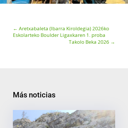
←
Aretxabaleta (Ibarra Kiroldegia) 2026ko
Eskolarteko Boulder Ligaxkaren 1. proba
Takolo Beka 2026
→
Más noticias