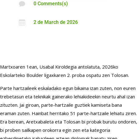

0 Comments(s)

2 de March de 2026
Martxoaren 1ean, Usabal Kiroldegia antolatuta, 2026ko
Eskolarteko Boulder ligaxkaren 2. proba ospatu zen Tolosan.
Parte hartzaileek eskaladako egun bikaina izan zuten, non euren
trebetasun eta teknikak gainerako lehiakideekin neurtu ahal izan
zituzten. Jai giroan, parte-hartzaile guztiek kamiseta bana
eraman zuten. Hainbat herritako 51 parte-hartzaile lehiatu ziren.
Era berean, Aretxabaleta eta Tolosan bi probak burutu ondoren,
bi proben sailkapen orokorra egin zen eta kategoria
ezberdinetako irabazleen artean diplomak banatu ziren.