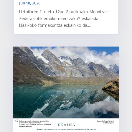
Jun 18, 2026
Uztailaren 11n eta 12an Gipuzkoako Mendizale
Federaziotik emakumeentzako* eskalada
klasikoko formakuntza eskainiko da....