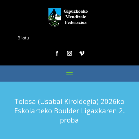
Tolosa (Usabal Kiroldegia) 2026ko
Eskolarteko Boulder Ligaxkaren 2.
proba