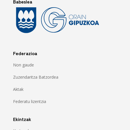
Babeslea
Federazioa
Non gaude
Zuzendaritza Batzordea
Aktak
Federatu lizentzia
Ekintzak