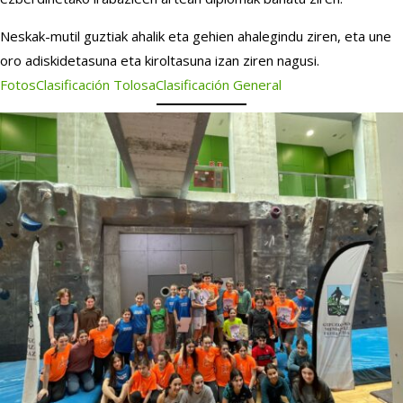
Neskak-mutil guztiak ahalik eta gehien ahalegindu ziren, eta une
oro adiskidetasuna eta kiroltasuna izan ziren nagusi.
Fotos
Clasificación Tolosa
Clasificación General