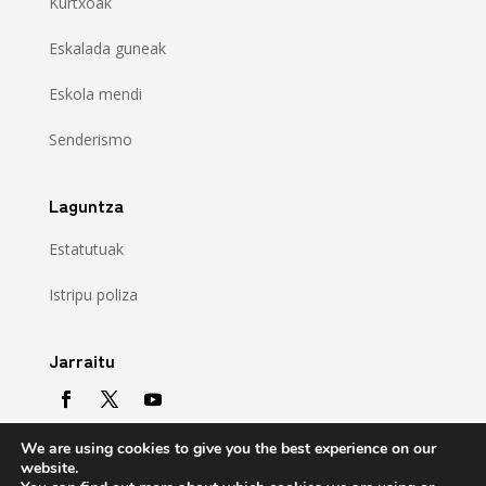
Kurtxoak
Eskalada guneak
Eskola mendi
Senderismo
Laguntza
Estatutuak
Istripu poliza
Jarraitu
We are using cookies to give you the best experience on our
website.