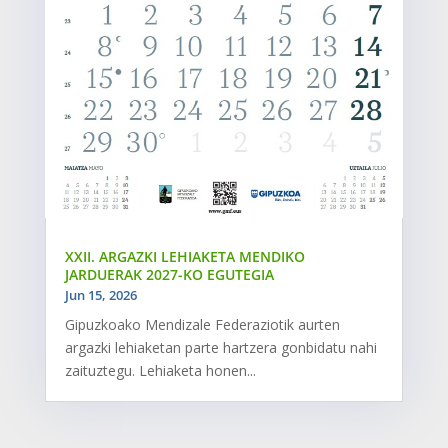
XXII. ARGAZKI LEHIAKETA MENDIKO
JARDUERAK 2027-KO EGUTEGIA
Jun 15, 2026
Gipuzkoako Mendizale Federaziotik aurten
argazki lehiaketan parte hartzera gonbidatu nahi
zaituztegu. Lehiaketa honen...