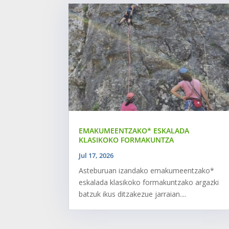
EMAKUMEENTZAKO* ESKALADA
KLASIKOKO FORMAKUNTZA
Jul 17, 2026
Asteburuan izandako emakumeentzako*
eskalada klasikoko formakuntzako argazki
batzuk ikus ditzakezue jarraian....