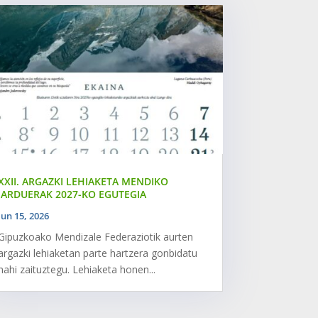
XXII. ARGAZKI LEHIAKETA MENDIKO
JARDUERAK 2027-KO EGUTEGIA
Jun 15, 2026
Gipuzkoako Mendizale Federaziotik aurten
argazki lehiaketan parte hartzera gonbidatu
nahi zaituztegu. Lehiaketa honen...