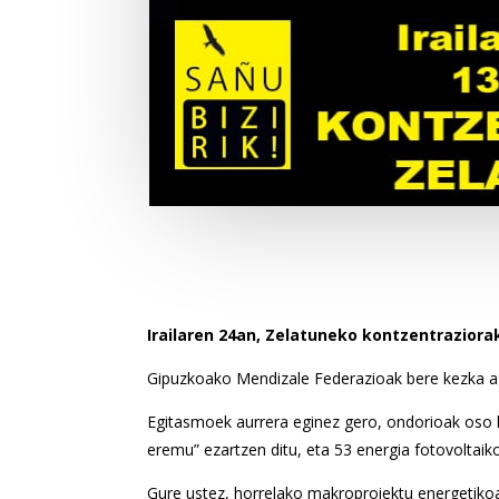
Irailaren 24an, Zelatuneko kontzentraziora
Gipuzkoako Mendizale Federazioak bere kezka age
Egitasmoek aurrera eginez gero, ondorioak oso la
eremu” ezartzen ditu, eta 53 energia fotovoltai
Gure ustez, horrelako makroproiektu energetikoa