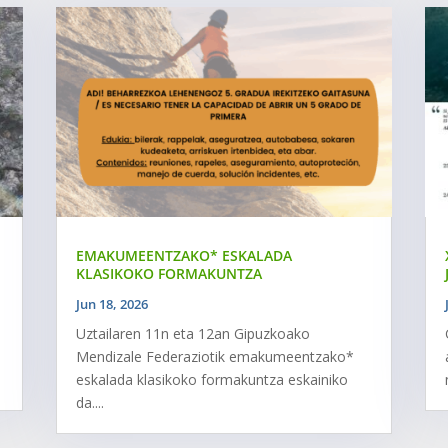
EMAKUMEENTZAKO* ESKALADA
KLASIKOKO FORMAKUNTZA
Jun 18, 2026
Uztailaren 11n eta 12an Gipuzkoako
Mendizale Federaziotik emakumeentzako*
eskalada klasikoko formakuntza eskainiko
da....