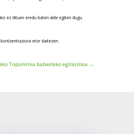
uko ez dituen eredu baten alde egiten dugu.
 kontzentraziora etor daitezen.
zeko Toponimia babesteko egitasmoa
→