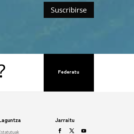
?
Federatu
Laguntza
Jarraitu
Estatutuak