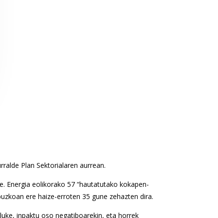
ralde Plan Sektorialaren aurrean.
ie. Energia eolikorako 57 “hautatutako kokapen-
puzkoan ere haize-erroten 35 gune zehazten dira.
uke, inpaktu oso negatiboarekin, eta horrek