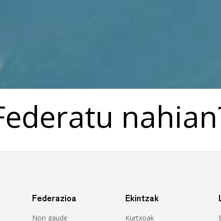
Federatu nahian
Federazioa
Ekintzak
Non gaude
Kurtxoak