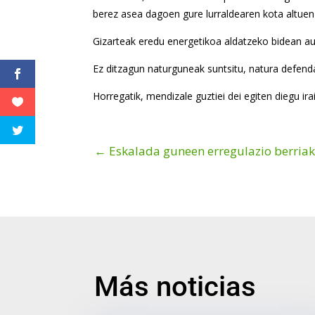
berez asea dagoen gure lurraldearen kota altuen i
Gizarteak eredu energetikoa aldatzeko bidean aur
Ez ditzagun naturguneak suntsitu, natura defend
Horregatik, mendizale guztiei dei egiten diegu ir
←
Eskalada guneen erregulazio berria
Más noticias