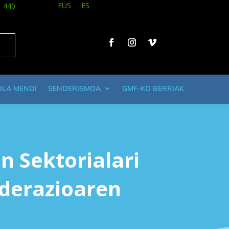
EUS
ES
1 440
OLA MENDI
SENDERISMOA
GMF-KO BERRIAK
n Sektorialari
derazioaren