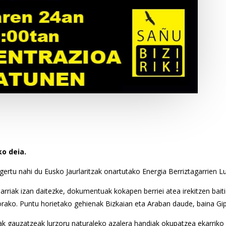
ko deia.
rtu nahi du Eusko Jaurlaritzak onartutako Energia Berriztagarrien Lur
rriak izan daitezke, dokumentuak kokapen berriei atea irekitzen bait
korako. Puntu horietako gehienak Bizkaian eta Araban daude, baina Gi
k gauzatzeak lurzoru naturaleko azalera handiak okupatzea ekarriko l