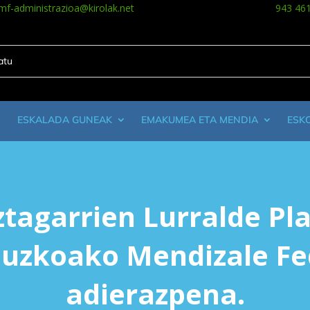
mf-administrazioa@kirolak.net
943 46
ESKALADA GUNEAK
EMAKUMEA ETA MENDIA
ESK
ztagarrien Lurralde Pla
puzkoako Mendizale Fe
adierazpena.