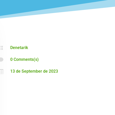

Denetarik

0 Comments(s)

13 de September de 2023