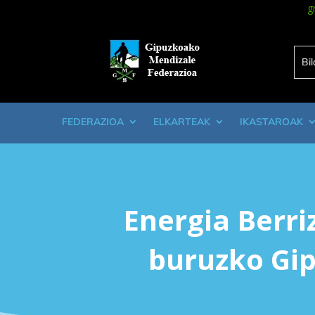
g
FEDERAZIOA
ELKARTEAK
IKASTAROAK
Energia Berri
buruzko Gi