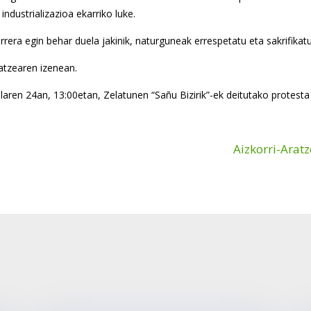
ndustrializazioa ekarriko luke.
rera egin behar duela jakinik, naturguneak errespetatu eta sakrifikat
atzearen izenean.
ailaren 24an, 13:00etan, Zelatunen “Sañu Bizirik”-ek deitutako protesta
k
Aizkorri-Arat