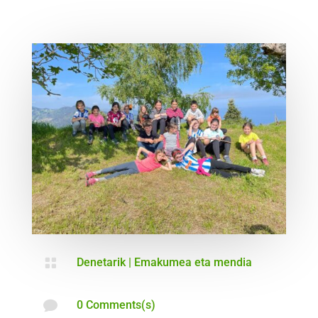

Denetarik
|
Emakumea eta mendia

0 Comments(s)