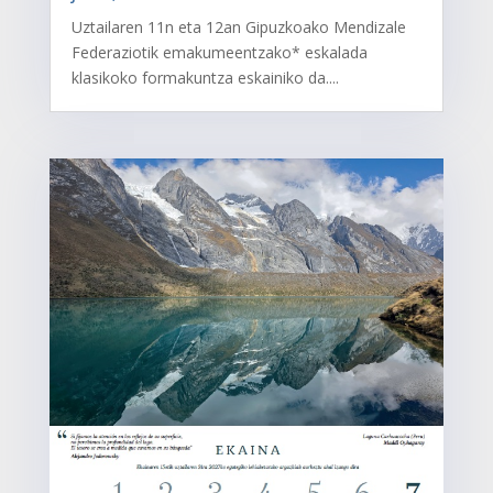
Uztailaren 11n eta 12an Gipuzkoako Mendizale
Federaziotik emakumeentzako* eskalada
klasikoko formakuntza eskainiko da....