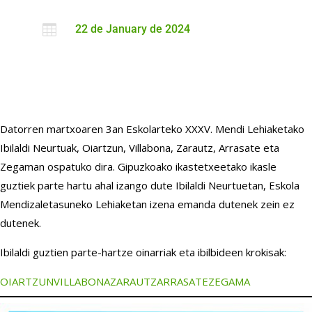

22 de January de 2024
Datorren martxoaren 3an Eskolarteko XXXV. Mendi Lehiaketako
Ibilaldi Neurtuak, Oiartzun, Villabona, Zarautz, Arrasate eta
Zegaman ospatuko dira. Gipuzkoako ikastetxeetako ikasle
guztiek parte hartu ahal izango dute Ibilaldi Neurtuetan, Eskola
Mendizaletasuneko Lehiaketan izena emanda dutenek zein ez
dutenek.
Ibilaldi guztien parte-hartze oinarriak eta ibilbideen krokisak:
OIARTZUN
VILLABONA
ZARAUTZ
ARRASATE
ZEGAMA