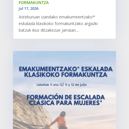
FORMAKUNTZA
Jul 17, 2026
Asteburuan izandako emakumeentzako*
eskalada klasikoko formakuntzako argazki
batzuk ikus ditzakezue jarraian....