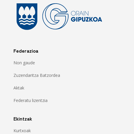
Federazioa
Non gaude
Zuzendaritza Batzordea
Aktak
Federatu lizentzia
Ekintzak
Kurtxoak