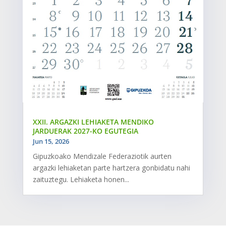
XXII. ARGAZKI LEHIAKETA MENDIKO
JARDUERAK 2027-KO EGUTEGIA
Jun 15, 2026
Gipuzkoako Mendizale Federaziotik aurten
argazki lehiaketan parte hartzera gonbidatu nahi
zaituztegu. Lehiaketa honen...