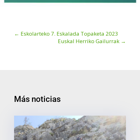
←
Eskolarteko 7. Eskalada Topaketa 2023
Euskal Herriko Gailurrak
→
Más noticias