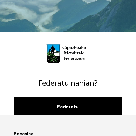
Federatu nahian?
Federatu
Babeslea